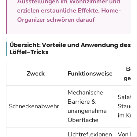
Ausstellungen im Wohnzimmer und
erzielen erstaunliche Effekte, Home-
Organizer schwören darauf
Übersicht: Vorteile und Anwendung des
Löffel-Tricks
Bes
Zweck
Funktionsweise
geei
Mechanische
Salat, 
Barriere &
Schneckenabwehr
Staude
unangenehme
im Küb
Oberfläche
Lichtreflexionen
Von Bl