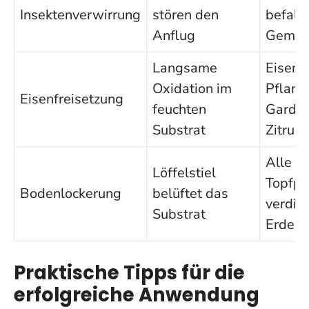
Insektenverwirrung
stören den
befall
Anflug
Gemüs
Langsame
Eisenh
Oxidation im
Pflanz
Eisenfreisetzung
feuchten
Garden
Substrat
Zitrus
Alle
Löffelstiel
Topfpf
Bodenlockerung
belüftet das
verdich
Substrat
Erde
Praktische Tipps für die
erfolgreiche Anwendung